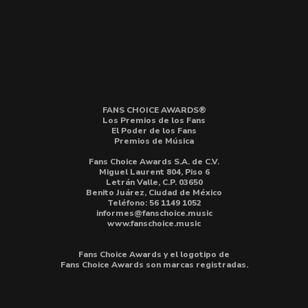
FANS CHOICE AWARDS®
Los Premios de los Fans
El Poder de los Fans
Premios de Música
Fans Choice Awards S.A. de C.V.
Miguel Laurent 804, Piso 6
Letrán Valle, C.P. 03650
Benito Juárez, Ciudad de México
Teléfono: 56 1149 1052
informes@fanschoice.music
www.fanschoice.music
Fans Choice Awards y el logotipo de
Fans Choice Awards son marcas registradas.