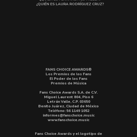
¿QUIÉN ES LAURA RODRÍGUEZ CRUZ?
FANS CHOICE AWARDS®
Los Premios de los Fans
El Poder de los Fans
Premios de Música
Fans Choice Awards S.A. de C.V.
Miguel Laurent 804, Piso 6
Letrán Valle, C.P. 03650
Benito Juárez, Ciudad de México
Teléfono: 56 1149 1052
informes@fanschoice.music
www.fanschoice.music
Fans Choice Awards y el logotipo de