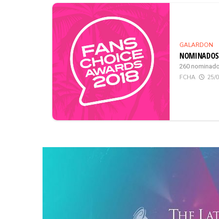
GALARDON
NOMINADOS 
260 nominados
FCHA
25/