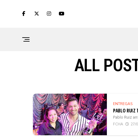
ALL POST
ENTREGAS
PABLO RUIZ 
Pablo Ruiz arr
FCHA
27/