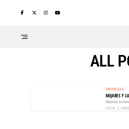
ALL P
ENTREGAS
MIJARES Y L
Mijares se lle
FCHA
19/0