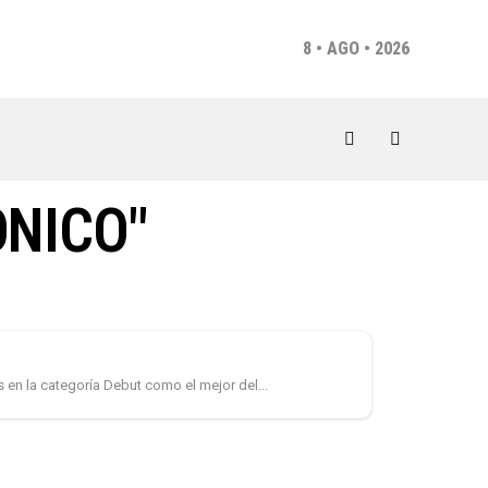
8 • AGO • 2026
ONICO"
s en la categoría Debut como el mejor del...