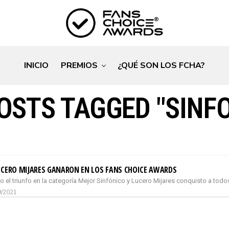
INICIO
PREMIOS
¿QUÉ SON LOS FCHA?
OSTS TAGGED "SINF
UCERO MIJARES GANARON EN LOS FANS CHOICE AWARDS
vo el triunfo en la categoría Mejor Sinfónico y Lucero Mijares conquisto a todo
9/2021