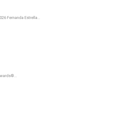
 Fernanda Estrella...
Awards®...