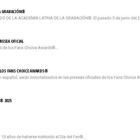
LA GRABACIÓN®
DE LA ACADEMIA LATINA DE LA GRABACIÓN®. El pasado 3 de junio del 2026
RESEA OFICIAL
cial de los Fans Choice Awards®…
E LOS FANS CHOICE AWARDS®
n español, serán inmortalizados en las preseas oficiales de los Fans Choice 
® 2025
 15 años de haberse instituido el Día del Fan®…