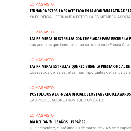
LO MÁS VISTO
FERNANDA ESTRELLA ES ACEPTADA EN LA ACADEMIA LATINA DE 
YA ES OFICIAL, FERNANDA ESTRELLA ES MIEMBRO ASOCIADO 
LO MÁS VISTO
LAS PRIMERAS 10 ESTRELLAS CONTEMPLADAS PARA RECIBIR LA P
Las primeras que inmortalizarán su rostro en la Presea Ofi
LO MÁS VISTO
LAS PRIMERAS ESTRELLAS QUE RECIBIRÁN LA PRESEA OFICIAL D
Los rostros de las estrellas más importantes de la música e
LO MÁS VISTO
POSTULADOS A LA PRESEA OFICIAL DE LOS FANS CHOICE AWARDS
LAS POSTULACIONES SON TODO UN ÉXITO...
LO MÁS VISTO
DÍA DEL FAN® · 15 AÑOS · 15 PAÍSES
Que emoción!!!, el próximo 18 de marzo de 2025 se cumplen