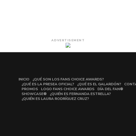
ADVERTISEMENT
INICIO
¿QUÉ SON LOS FANS CHOICE AWARDS?
¿QUÉ ES LA PRESEA OFICIAL?
¿QUÉ ES EL GALARDÓN?
CONT
PROMOS
LOGO FANS CHOICE AWARDS
DÍA DEL FAN®
SHOWCASE®
¿QUIÉN ES FERNANDA ESTRELLA?
¿QUIÉN ES LAURA RODRÍGUEZ CRUZ?