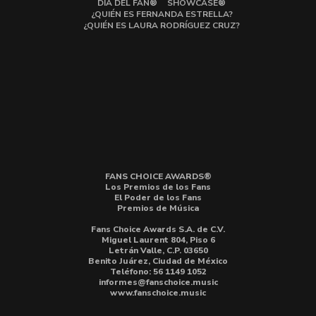
DÍA DEL FAN®
SHOWCASE®
¿QUIÉN ES FERNANDA ESTRELLA?
¿QUIÉN ES LAURA RODRÍGUEZ CRUZ?
FANS CHOICE AWARDS®
Los Premios de los Fans
El Poder de los Fans
Premios de Música
Fans Choice Awards S.A. de C.V.
Miguel Laurent 804, Piso 6
Letrán Valle, C.P. 03650
Benito Juárez, Ciudad de México
Teléfono: 56 1149 1052
informes@fanschoice.music
www.fanschoice.music