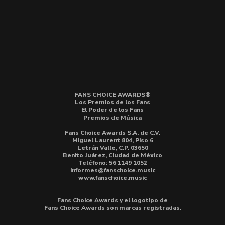
FANS CHOICE AWARDS®
Los Premios de los Fans
El Poder de los Fans
Premios de Música
Fans Choice Awards S.A. de C.V.
Miguel Laurent 804, Piso 6
Letrán Valle, C.P. 03650
Benito Juárez, Ciudad de México
Teléfono: 56 1149 1052
informes@fanschoice.music
www.fanschoice.music
Fans Choice Awards y el logotipo de
Fans Choice Awards son marcas registradas.