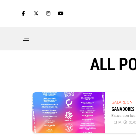
ALL P
GALARDON
GANADORES 
Estos son los
FCHA
01/