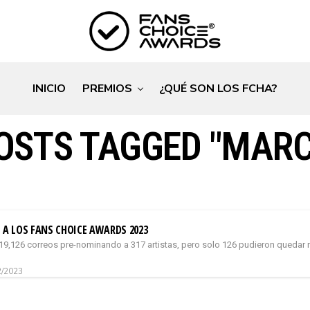
INICIO
PREMIOS
¿QUÉ SON LOS FCHA?
OSTS TAGGED "MAR
A LOS FANS CHOICE AWARDS 2023
 19,126 correos pre-nominando a 317 artistas, pero solo 126 pudieron quedar 
2/2023