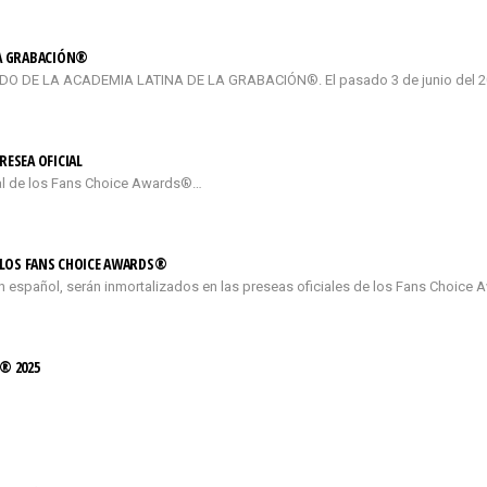
LA GRABACIÓN®
DE LA ACADEMIA LATINA DE LA GRABACIÓN®. El pasado 3 de junio del 2026
RESEA OFICIAL
cial de los Fans Choice Awards®…
E LOS FANS CHOICE AWARDS®
n español, serán inmortalizados en las preseas oficiales de los Fans Choice 
® 2025