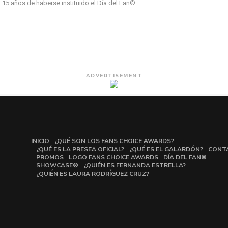
 15 años de haberse instituido el Día del Fan®…
ADVERTISEMENT
INICIO
¿QUÉ SON LOS FANS CHOICE AWARDS?
¿QUÉ ES LA PRESEA OFICIAL?
¿QUÉ ES EL GALARDÓN?
CONT
PROMOS
LOGO FANS CHOICE AWARDS
DÍA DEL FAN®
SHOWCASE®
¿QUIÉN ES FERNANDA ESTRELLA?
¿QUIÉN ES LAURA RODRÍGUEZ CRUZ?