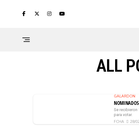
ALL P
GALARDON
NOMINADOS 
Se recibieron
para votar.
FCHA
28/0