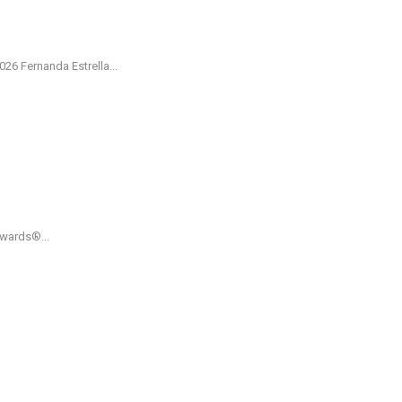
 Fernanda Estrella...
Awards®...