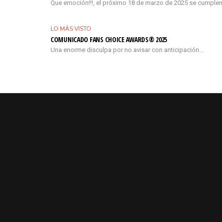
Que emoción!!!, el próximo 18 de marzo de 2025 se cumplen
LO MÁS VISTO
COMUNICADO FANS CHOICE AWARDS® 2025
Una enorme disculpa por no avisar con anticipación...