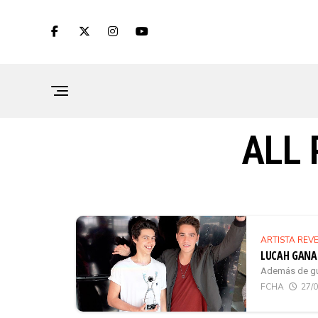
ALL 
ARTISTA REV
LUCAH GANAD
Además de gua
FCHA
27/