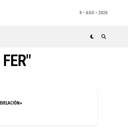
8 • AGO • 2026
 FER"
REVELACIÓN»