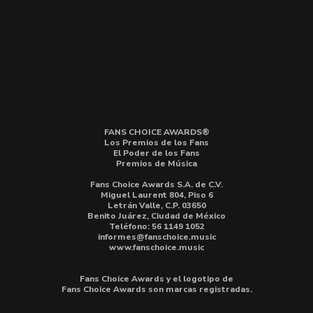
FANS CHOICE AWARDS®
Los Premios de los Fans
El Poder de los Fans
Premios de Música
Fans Choice Awards S.A. de C.V.
Miguel Laurent 804, Piso 6
Letrán Valle, C.P. 03650
Benito Juárez, Ciudad de México
Teléfono: 56 1149 1052
informes@fanschoice.music
www.fanschoice.music
Fans Choice Awards y el logotipo de
Fans Choice Awards son marcas registradas.