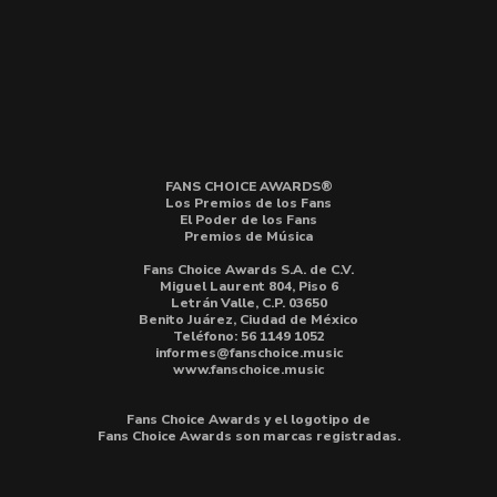
FANS CHOICE AWARDS®
Los Premios de los Fans
El Poder de los Fans
Premios de Música
Fans Choice Awards S.A. de C.V.
Miguel Laurent 804, Piso 6
Letrán Valle, C.P. 03650
Benito Juárez, Ciudad de México
Teléfono: 56 1149 1052
informes@fanschoice.music
www.fanschoice.music
Fans Choice Awards y el logotipo de
Fans Choice Awards son marcas registradas.