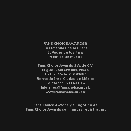
FANS CHOICE AWARDS®
Los Premios de los Fans
El Poder de los Fans
Premios de Música
Fans Choice Awards S.A. de C.V.
Miguel Laurent 804, Piso 6
Letrán Valle, C.P. 03650
Benito Juárez, Ciudad de México
Teléfono: 56 1149 1052
informes@fanschoice.music
www.fanschoice.music
Fans Choice Awards y el logotipo de
Fans Choice Awards son marcas registradas.