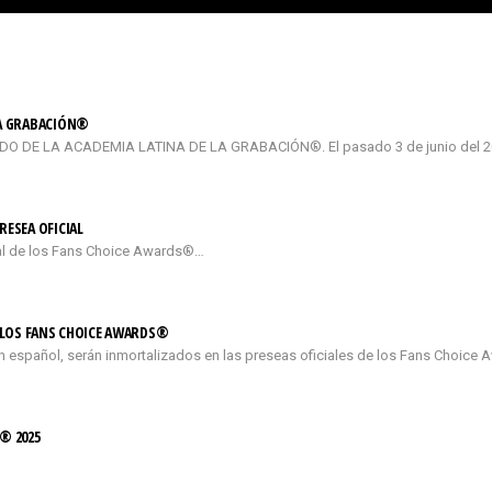
LA GRABACIÓN®
DE LA ACADEMIA LATINA DE LA GRABACIÓN®. El pasado 3 de junio del 2026
RESEA OFICIAL
cial de los Fans Choice Awards®…
E LOS FANS CHOICE AWARDS®
n español, serán inmortalizados en las preseas oficiales de los Fans Choice 
® 2025