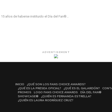
 15 años de haberse instituido el Día del Fan®…
ADVERTISEMENT
INICIO
¿QUÉ SON LOS FANS CHOICE AWARDS?
¿QUÉ ES LA PRESEA OFICIAL?
¿QUÉ ES EL GALARDÓN?
CONT
PROMOS
LOGO FANS CHOICE AWARDS
DÍA DEL FAN®
SHOWCASE®
¿QUIÉN ES FERNANDA ESTRELLA?
¿QUIÉN ES LAURA RODRÍGUEZ CRUZ?