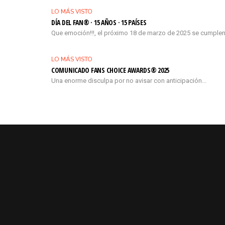
LO MÁS VISTO
DÍA DEL FAN® · 15 AÑOS · 15 PAÍSES
Que emoción!!!, el próximo 18 de marzo de 2025 se cumplen
LO MÁS VISTO
COMUNICADO FANS CHOICE AWARDS® 2025
Una enorme disculpa por no avisar con anticipación...