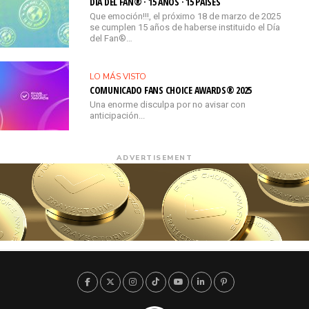
DÍA DEL FAN® · 15 AÑOS · 15 PAÍSES
Que emoción!!!, el próximo 18 de marzo de 2025
se cumplen 15 años de haberse instituido el Día
del Fan®…
LO MÁS VISTO
COMUNICADO FANS CHOICE AWARDS® 2025
Una enorme disculpa por no avisar con
anticipación...
ADVERTISEMENT