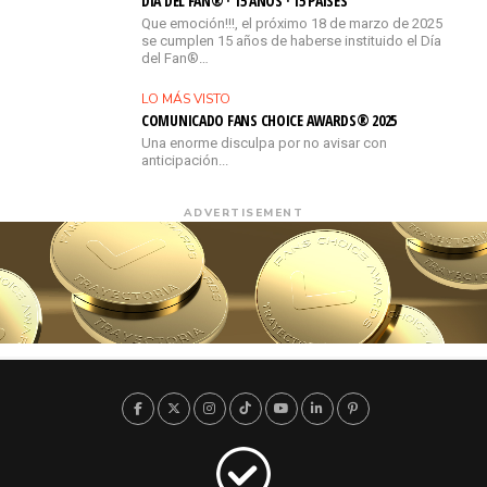
DÍA DEL FAN® · 15 AÑOS · 15 PAÍSES
Que emoción!!!, el próximo 18 de marzo de 2025
se cumplen 15 años de haberse instituido el Día
del Fan®…
LO MÁS VISTO
COMUNICADO FANS CHOICE AWARDS® 2025
Una enorme disculpa por no avisar con
anticipación...
ADVERTISEMENT