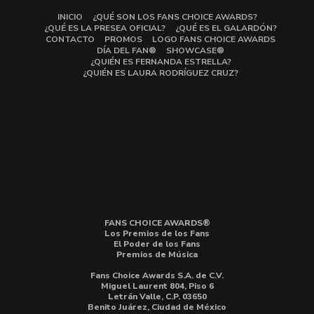
INICIO
¿QUÉ SON LOS FANS CHOICE AWARDS?
¿QUÉ ES LA PRESEA OFICIAL?
¿QUÉ ES EL GALARDÓN?
CONTACTO
PROMOS
LOGO FANS CHOICE AWARDS
DÍA DEL FAN®
SHOWCASE®
¿QUIÉN ES FERNANDA ESTRELLA?
¿QUIÉN ES LAURA RODRÍGUEZ CRUZ?
FANS CHOICE AWARDS®
Los Premios de los Fans
El Poder de los Fans
Premios de Música
Fans Choice Awards S.A. de C.V.
Miguel Laurent 804, Piso 6
Letrán Valle, C.P. 03650
Benito Juárez, Ciudad de México