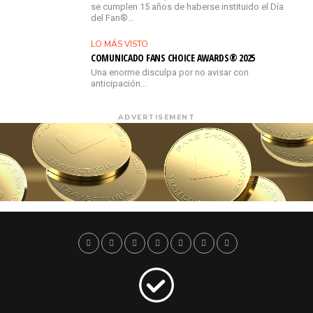
se cumplen 15 años de haberse instituido el Día
del Fan®…
LO MÁS VISTO
COMUNICADO FANS CHOICE AWARDS® 2025
Una enorme disculpa por no avisar con
anticipación...
ADVERTISEMENT