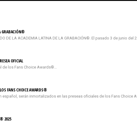
LA GRABACIÓN®
DE LA ACADEMIA LATINA DE LA GRABACIÓN®. El pasado 3 de junio del 2026
RESEA OFICIAL
cial de los Fans Choice Awards®…
E LOS FANS CHOICE AWARDS®
n español, serán inmortalizados en las preseas oficiales de los Fans Choice 
® 2025