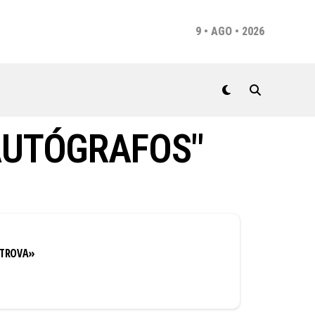
9 • AGO • 2026
AUTÓGRAFOS"
«TROVA»