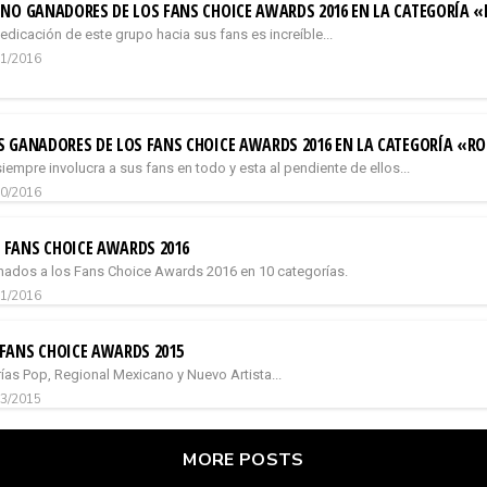
NO GANADORES DE LOS FANS CHOICE AWARDS 2016 EN LA CATEGORÍA «
edicación de este grupo hacia sus fans es increíble...
11/2016
S GANADORES DE LOS FANS CHOICE AWARDS 2016 EN LA CATEGORÍA «R
iempre involucra a sus fans en todo y esta al pendiente de ellos...
10/2016
FANS CHOICE AWARDS 2016
nados a los Fans Choice Awards 2016 en 10 categorías.
01/2016
FANS CHOICE AWARDS 2015
ías Pop, Regional Mexicano y Nuevo Artista...
03/2015
MORE POSTS