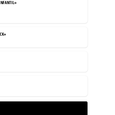
INFANTIL»
OCK»