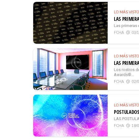
LO MÁS VIST
LAS PRIMERA
Las primeras 
FCHA
03/
LO MÁS VIST
LAS PRIMERA
Los rostros d
Awards®...
FCHA
02/
LO MÁS VIST
POSTULADOS 
LAS POSTULA
FCHA
18/