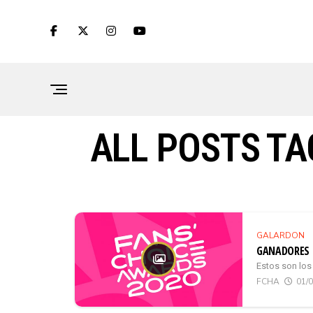
ALL POSTS TA
GALARDON
GANADORES 
Estos son los
FCHA
01/