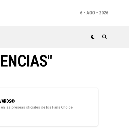
6 • AGO • 2026
ENCIAS"
 AWARDS®
 en las preseas oficiales de los Fans Choice