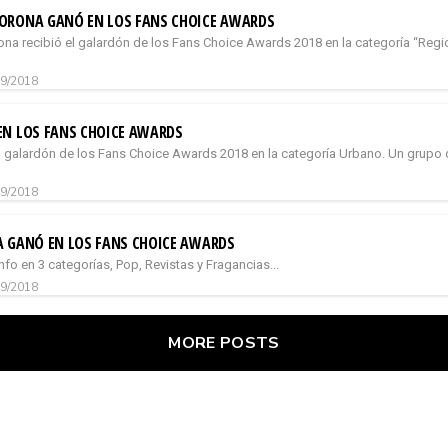
ORONA GANÓ EN LOS FANS CHOICE AWARDS
na recibió el galardón de los Fans Choice Awards 2018 en la categoría “Reg
09/2018
EN LOS FANS CHOICE AWARDS
el galardón de los Fans Choice Awards 2018 en la categoría Urbano. Un grup
09/2018
A GANÓ EN LOS FANS CHOICE AWARDS
iunfo en 3 categorías, Pop, Revistas y Fragancias...
09/2018
MORE POSTS