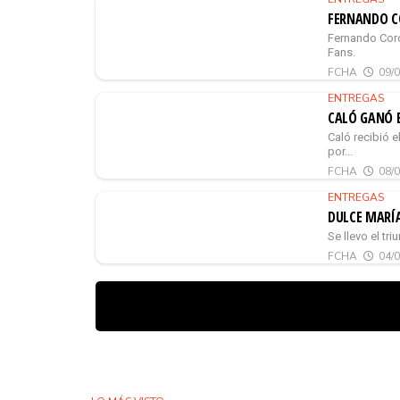
FERNANDO C
Fernando Coro
Fans.
FCHA
09/
ENTREGAS
CALÓ GANÓ 
Caló recibió 
por...
FCHA
08/
ENTREGAS
DULCE MARÍ
Se llevo el tr
FCHA
04/