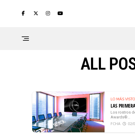
ALL PO
LO MÁS VIST
LAS PRIMERA
Los rostros d
Awards®...
FCHA
02/