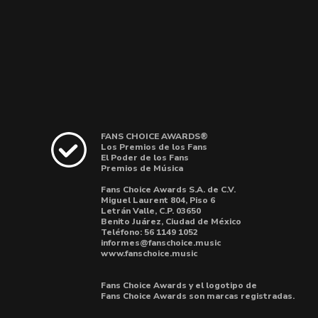
FANS CHOICE AWARDS®
Los Premios de los Fans
El Poder de los Fans
Premios de Música
Fans Choice Awards S.A. de C.V.
Miguel Laurent 804, Piso 6
Letrán Valle, C.P. 03650
Benito Juárez, Ciudad de México
Teléfono: 56 1149 1052
informes@fanschoice.music
www.fanschoice.music
Fans Choice Awards y el logotipo de
Fans Choice Awards son marcas registradas.