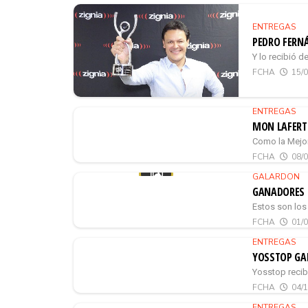
ENTREGAS
PEDRO FERNÁ
Y lo recibió 
FCHA
15/
ENTREGAS
MON LAFERTE
Como la Mejor
FCHA
08/
GALARDON
GANADORES 
Estos son los
FCHA
01/
ENTREGAS
YOSSTOP GA
Yosstop recib
FCHA
04/
ENTREGAS