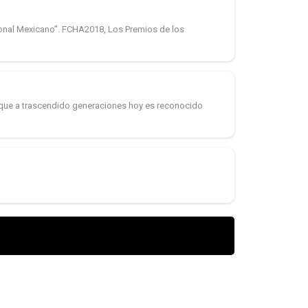
ional Mexicano”. FCHA2018, Los Premios de los
o que a trascendido generaciones hoy es reconocido