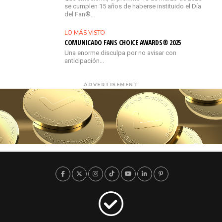
se cumplen 15 años de haberse instituido el Día
del Fan®…
LO MÁS VISTO
COMUNICADO FANS CHOICE AWARDS® 2025
Una enorme disculpa por no avisar con
anticipación...
ADVERTISEMENT