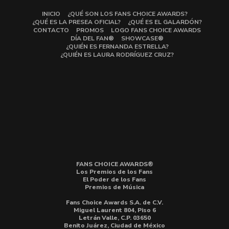
INICIO
¿QUÉ SON LOS FANS CHOICE AWARDS?
¿QUÉ ES LA PRESEA OFICIAL?
¿QUÉ ES EL GALARDÓN?
CONTACTO
PROMOS
LOGO FANS CHOICE AWARDS
DÍA DEL FAN®
SHOWCASE®
¿QUIÉN ES FERNANDA ESTRELLA?
¿QUIÉN ES LAURA RODRÍGUEZ CRUZ?
FANS CHOICE AWARDS®
Los Premios de los Fans
El Poder de los Fans
Premios de Música
Fans Choice Awards S.A. de C.V.
Miguel Laurent 804, Piso 6
Letrán Valle, C.P. 03650
Benito Juárez, Ciudad de México