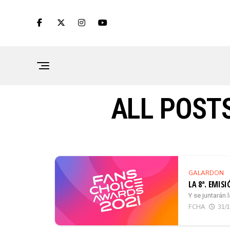
ALL POST
GALARDON
LA 8ª. EMIS
Y se juntarán 
FCHA
31/