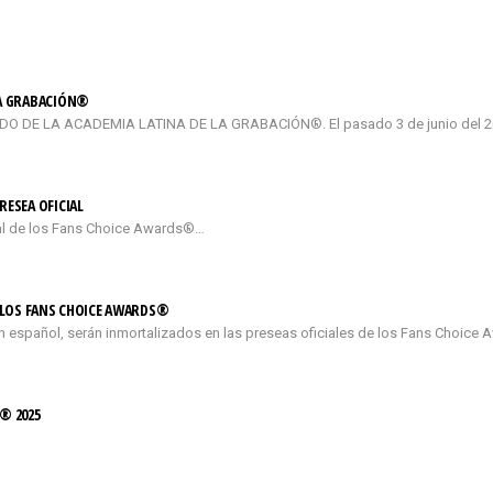
LA GRABACIÓN®
DE LA ACADEMIA LATINA DE LA GRABACIÓN®. El pasado 3 de junio del 2026
RESEA OFICIAL
cial de los Fans Choice Awards®…
E LOS FANS CHOICE AWARDS®
n español, serán inmortalizados en las preseas oficiales de los Fans Choice 
® 2025