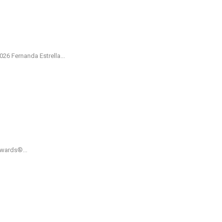
 Fernanda Estrella...
Awards®...