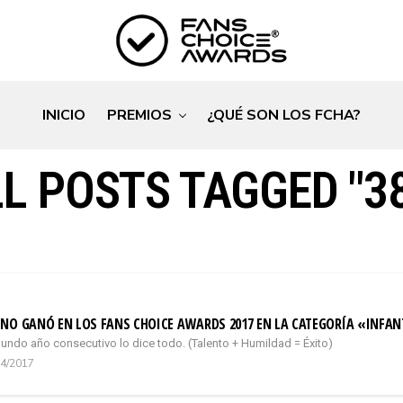
INICIO
PREMIOS
¿QUÉ SON LOS FCHA?
L POSTS TAGGED "3
NO GANÓ EN LOS FANS CHOICE AWARDS 2017 EN LA CATEGORÍA «INFAN
undo año consecutivo lo dice todo. (Talento + Humildad = Éxito)
04/2017