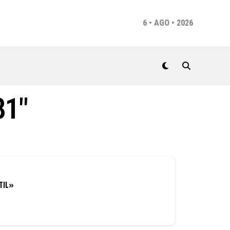
6 • AGO • 2026
81"
TIL»