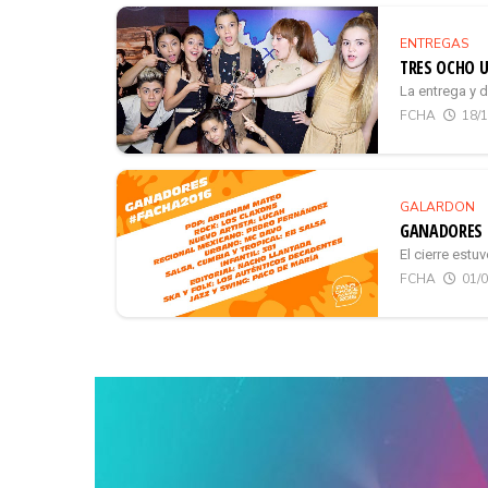
ENTREGAS
TRES OCHO U
La entrega y d
FCHA
18/
GALARDON
GANADORES 
El cierre estu
FCHA
01/