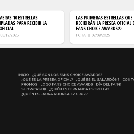
MERAS 10 ESTRELLAS
LAS PRIMERAS ESTRELLAS QUE
PLADAS PARA RECIBIR LA
RECIBIRÁN LA PRESEA OFICIAL 
OFICIAL
FANS CHOICE AWARDS®
03/12/2025
FCHA
02/09/2025
INICIO
¿QUÉ SON LOS FANS CHOICE AWARDS?
¿QUÉ ES LA PRESEA OFICIAL?
¿QUÉ ES EL GALARDÓN?
CONT
PROMOS
LOGO FANS CHOICE AWARDS
DÍA DEL FAN®
SHOWCASE®
¿QUIÉN ES FERNANDA ESTRELLA?
¿QUIÉN ES LAURA RODRÍGUEZ CRUZ?