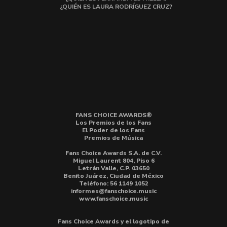
¿QUIÉN ES LAURA RODRÍGUEZ CRUZ?
FANS CHOICE AWARDS®
Los Premios de los Fans
El Poder de los Fans
Premios de Música
Fans Choice Awards S.A. de C.V.
Miguel Laurent 804, Piso 6
Letrán Valle, C.P. 03650
Benito Juárez, Ciudad de México
Teléfono: 56 1149 1052
informes@fanschoice.music
www.fanschoice.music
Fans Choice Awards y el logotipo de