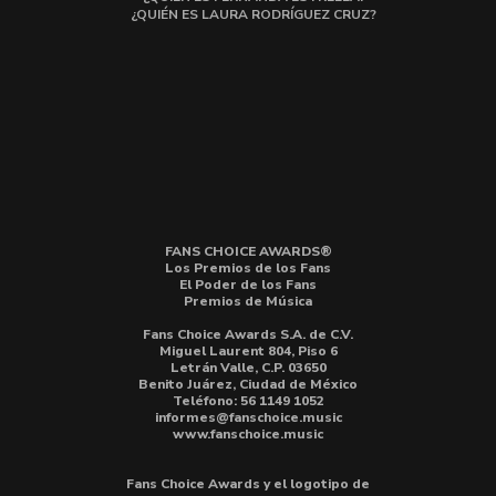
¿QUIÉN ES LAURA RODRÍGUEZ CRUZ?
FANS CHOICE AWARDS®
Los Premios de los Fans
El Poder de los Fans
Premios de Música
Fans Choice Awards S.A. de C.V.
Miguel Laurent 804, Piso 6
Letrán Valle, C.P. 03650
Benito Juárez, Ciudad de México
Teléfono: 56 1149 1052
informes@fanschoice.music
www.fanschoice.music
Fans Choice Awards y el logotipo de