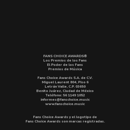
FANS CHOICE AWARDS®
Los Premios de los Fans
El Poder de los Fans
Premios de Música
Fans Choice Awards S.A. de C.V.
Miguel Laurent 804, Piso 6
Letrán Valle, C.P. 03650
Benito Juárez, Ciudad de México
Teléfono: 56 1149 1052
informes@fanschoice.music
www.fanschoice.music
Fans Choice Awards y el logotipo de
Fans Choice Awards son marcas registradas.