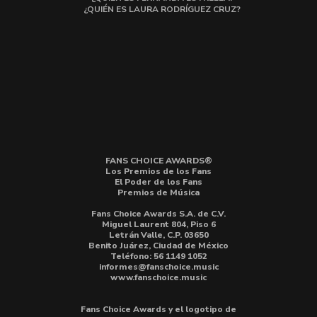
¿QUIÉN ES LAURA RODRÍGUEZ CRUZ?
FANS CHOICE AWARDS®
Los Premios de los Fans
El Poder de los Fans
Premios de Música
Fans Choice Awards S.A. de C.V.
Miguel Laurent 804, Piso 6
Letrán Valle, C.P. 03650
Benito Juárez, Ciudad de México
Teléfono: 56 1149 1052
informes@fanschoice.music
www.fanschoice.music
Fans Choice Awards y el logotipo de