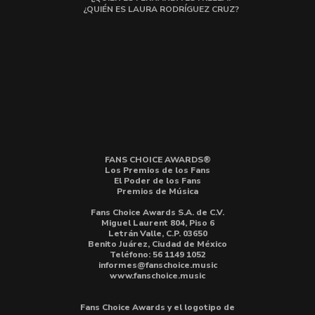
¿QUIÉN ES LAURA RODRÍGUEZ CRUZ?
FANS CHOICE AWARDS®
Los Premios de los Fans
El Poder de los Fans
Premios de Música
Fans Choice Awards S.A. de C.V.
Miguel Laurent 804, Piso 6
Letrán Valle, C.P. 03650
Benito Juárez, Ciudad de México
Teléfono: 56 1149 1052
informes@fanschoice.music
www.fanschoice.music
Fans Choice Awards y el logotipo de