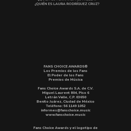
¿QUIÉN ES LAURA RODRÍGUEZ CRUZ?
FANS CHOICE AWARDS®
Los Premios de los Fans
El Poder de los Fans
Premios de Música
Fans Choice Awards S.A. de C.V.
Miguel Laurent 804, Piso 6
Letrán Valle, C.P. 03650
Benito Juárez, Ciudad de México
Teléfono: 56 1149 1052
informes@fanschoice.music
www.fanschoice.music
Fans Choice Awards y el logotipo de