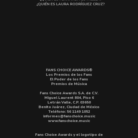
¿QUIÉN ES LAURA RODRÍGUEZ CRUZ?
FANS CHOICE AWARDS®
Los Premios de los Fans
El Poder de los Fans
Premios de Música
Fans Choice Awards S.A. de C.V.
Miguel Laurent 804, Piso 6
Letrán Valle, C.P. 03650
Benito Juárez, Ciudad de México
Teléfono: 56 1149 1052
informes@fanschoice.music
www.fanschoice.music
Fans Choice Awards y el logotipo de