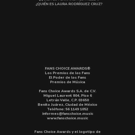
¿QUIÉN ES LAURA RODRÍGUEZ CRUZ?
FANS CHOICE AWARDS®
Los Premios de los Fans
El Poder de los Fans
Premios de Música
Fans Choice Awards S.A. de C.V.
Miguel Laurent 804, Piso 6
Letrán Valle, C.P. 03650
Benito Juárez, Ciudad de México
Teléfono: 56 1149 1052
informes@fanschoice.music
www.fanschoice.music
Fans Choice Awards y el logotipo de