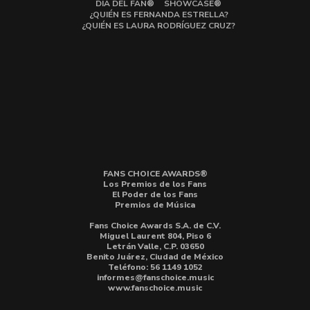
DÍA DEL FAN®
SHOWCASE®
¿QUIÉN ES FERNANDA ESTRELLA?
¿QUIÉN ES LAURA RODRÍGUEZ CRUZ?
FANS CHOICE AWARDS®
Los Premios de los Fans
El Poder de los Fans
Premios de Música
Fans Choice Awards S.A. de C.V.
Miguel Laurent 804, Piso 6
Letrán Valle, C.P. 03650
Benito Juárez, Ciudad de México
Teléfono: 56 1149 1052
informes@fanschoice.music
www.fanschoice.music